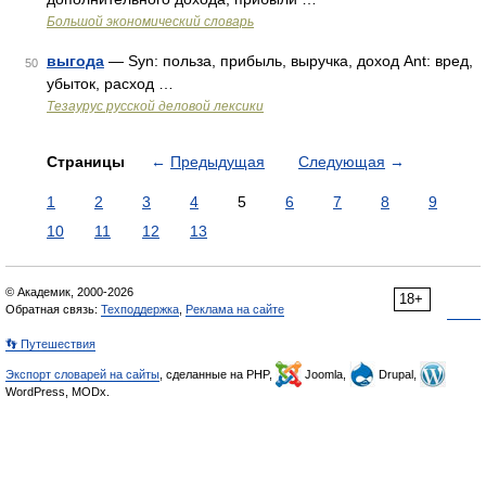
Большой экономический словарь
выгода
— Syn: польза, прибыль, выручка, доход Ant: вред,
50
убыток, расход …
Тезаурус русской деловой лексики
Страницы
←
Предыдущая
Следующая
→
1
2
3
4
5
6
7
8
9
10
11
12
13
© Академик, 2000-2026
18+
Обратная связь:
Техподдержка
,
Реклама на сайте
👣 Путешествия
Экспорт словарей на сайты
, сделанные на PHP,
Joomla,
Drupal,
WordPress, MODx.