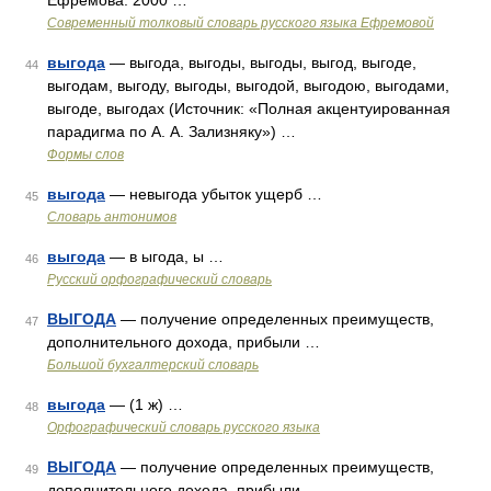
Ефремова. 2000 …
Современный толковый словарь русского языка Ефремовой
выгода
— выгода, выгоды, выгоды, выгод, выгоде,
44
выгодам, выгоду, выгоды, выгодой, выгодою, выгодами,
выгоде, выгодах (Источник: «Полная акцентуированная
парадигма по А. А. Зализняку») …
Формы слов
выгода
— невыгода убыток ущерб …
45
Словарь антонимов
выгода
— в ыгода, ы …
46
Русский орфографический словарь
ВЫГОДА
— получение определенных преимуществ,
47
дополнительного дохода, прибыли …
Большой бухгалтерский словарь
выгода
— (1 ж) …
48
Орфографический словарь русского языка
ВЫГОДА
— получение определенных преимуществ,
49
дополнительного дохода, прибыли …